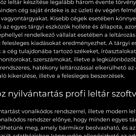
öz leltár készítése legalább három évente törvény
minden cég saját érdeke is az üzleti év végén felmé
ó vagyontárgyakat. Kisebb cégek esetében könny
az egyes tárgyi eszközök holléte és állapota, azo
phellyel rendelkező vállalat esetében a leltározá
felesleges kiadásokat eredményezhet. A tárgyi e
 a cég tulajdonába tartozó székeket, íróasztalokat
onitorokat, szerszámokat, illetve a legkülönböző
A rendszeres, hatékony leltározással elkerülhető az
ló kikerülése, illetve a felesleges beszerzések.
z nyilvántartás profi leltár szoftv
tartást vonalkódos rendszerrel, illetve modern lelt
vonalkódos rendszer előnye, hogy minden egyes tárg
lölhetünk meg, amely bármikor beolvasható, és az