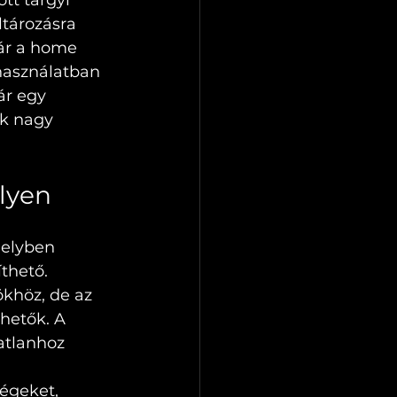
tt tárgyi 
tározásra 
kár a home 
használatban 
ár egy 
ok nagy 
elyen
melyben 
thető. 
khöz, de az 
hetők. A 
atlanhoz 
égeket, 