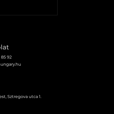
lat
 85 92
ungary.hu
yi eszköz
vántartás a
tarthatóság jegyében
st, Sztregova utca 1.