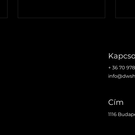
Kapcso
+ 36 70 978
info@dwsh
Leltározó szoftver ötletétől
Tárg
a komplex tárgyi eszköz
nyil
menedzsment program
fenn
létrehozásáig
Cím
1116 Budape