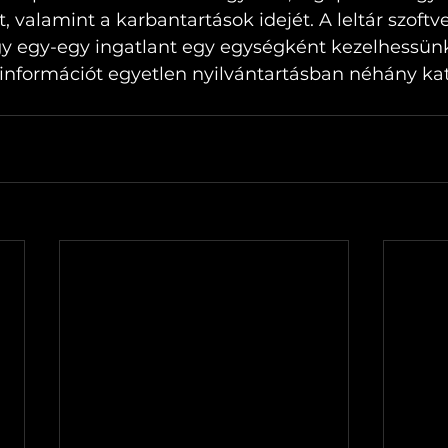
át, valamint a karbantartások idejét. A leltár szoftve
ogy egy-egy ingatlant egy egységként kezelhessün
információt egyetlen nyilvántartásban néhány kat