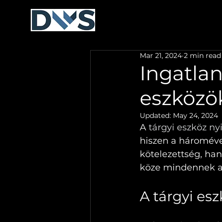
MIÉRT A DWS?
TÁRGY
Mar 21, 2024
2 min read
Ingatlan
eszközö
Updated:
May 24, 2024
A 
tárgyi eszköz ny
hiszen a hároméven
kötelezettség, ha
köze mindennek az
A tárgyi esz