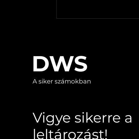
DWS
Leltár Program
A siker számokban
Fejlesztése: DWS
Inventory a Tárgyi
Eszközök Hatékony
Kezelésében
Vigye sikerre a
leltározást!