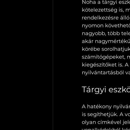
Noha a tárgyi eszk
kötelezettség is, 
rendelkezésre áll
nyomon követhető 
nagyobb, több tele
akár nagymértékű 
körébe sorolhatjuk
számítógépeket, m
kiegészítőket is. 
nyilvántartásból va
Tárgyi eszkö
A hatékony nyilván
is segíthetjük. A 
olyan címkével je