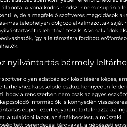
zült adatbázisban könnyedén ellenőrizhető az ado
 állapota. A vonalkódos rendszer nem csupán a lel
kkenti le, de a megfelelő szoftveres megoldások a
ás-más telephelyen dolgozó alkalmazottak saját 
yilvántartását is lehetővé teszik. A vonalkódok ak
eolvashatók, így a leltározásra fordított erőforrás
lhatók.
öz nyilvántartás bármely leltárh
r szoftver olyan adatbázisok készítésére képes, a
eltárhelyhez kapcsolódó eszköz könnyedén felderí
nti, hogy a rendszerben nem csak az egyes eszközö
 kapcsolódó információk is könnyedén visszakeres
vántartás éppen ezért egyaránt tartalmazza az ing
, a tulajdoni lapot, az értékbecslést, a műszaki 
beépített berendezési tárgyakat, a gépészeti egys