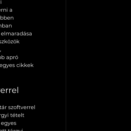
i 
rni a 
ebben 
nban 
s elmaradása 
szközök 
, 
bb apró 
 egyes cikkek 
errel
ár szoftverrel 
yi tételt 
 egyes 