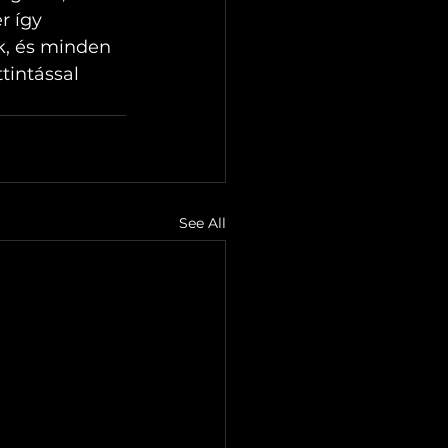
r így 
k, és minden 
tintással 
See All