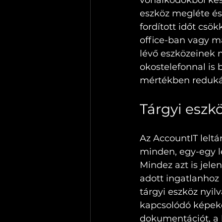
vonalkódokból kés
eszköz megléte és
fordított időt csö
office-ban vagy m
lévő eszközeinek n
okostelefonnal is b
mértékben reduká
Tárgyi eszk
Az AccountIT leltá
minden, egy-egy l
Mindez azt is jele
adott ingatlanhoz
tárgyi eszköz nyil
kapcsolódó képeket
dokumentációt, a 