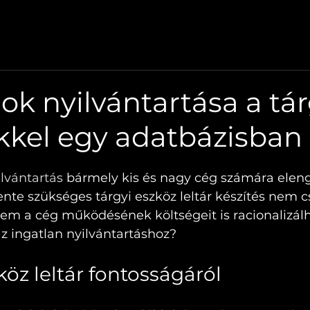
I ESZKÖZ LELTÁR
TÁRGYI ESZKÖZ SZOFTVER
LEL
ok nyilvántartása a tár
kkel egy adatbázisban
ilvántartás
 bármely kis és nagy cég számára eleng
te szükséges tárgyi eszköz leltár készítés nem c
nem a cég működésének költségeit is racionalizálh
 ingatlan nyilvántartáshoz?
köz leltár fontosságáról