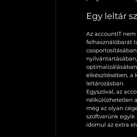
Egy leltár 
Az accountIT nem 
felhasználóbarát t
csoportosításában,
nyilvántartásában,
optimalizálásában,
elkészítésében, a
leltározásban.
Egyszóval, az acco
nélkülözhetetlen 
még az olyan cégek
szoftverünk egyik
idomul az extra el