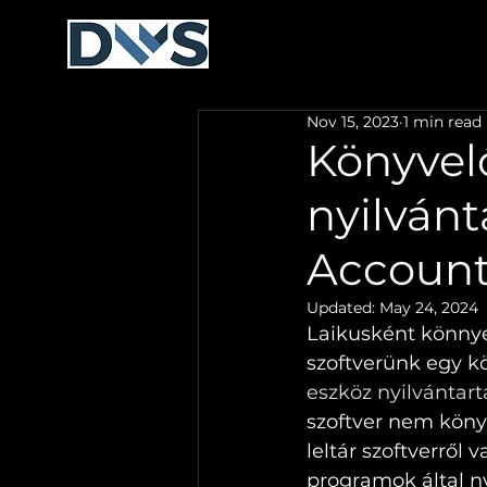
MIÉRT A DWS?
TÁRGY
Nov 15, 2023
1 min read
Könyvel
nyilvánt
Account
Updated:
May 24, 2024
Laikusként könnye
szoftverünk egy k
eszköz nyilvántart
szoftver nem köny
leltár szoftverről
programok által n