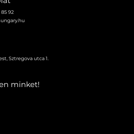
lat
 85 92
ungary.hu
yi eszköz
vántartás a
tarthatóság jegyében
st, Sztregova utca 1.
en minket!