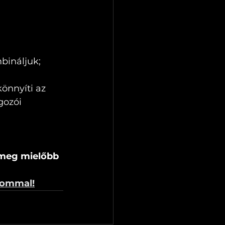
bináljuk;
önnyíti az 
gozói 
 meg mielőbb 
lommal!