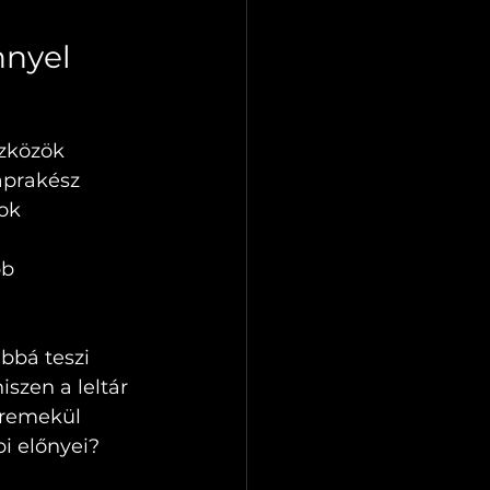
nnyel
szközök 
aprakész 
ok 
 
b 
bbá teszi 
szen a leltár 
 remekül 
i előnyei?