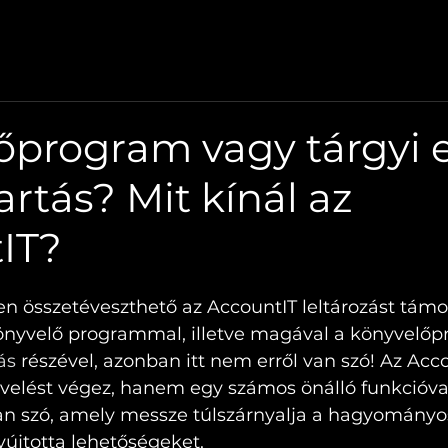
I ESZKÖZ LELTÁR
TÁRGYI ESZKÖZ SZOFTVER
LEL
őprogram vagy tárgyi 
artás? Mit kínál az
IT?
n összetéveszthető az AccountIT leltározást támo
önyvelő programmal, illetve magával a könyvelőp
ás
 részével, azonban itt nem erről van szó! Az Acc
velést végez, hanem egy számos önálló funkcióva
 van szó, amely messze túlszárnyalja a hagyományo
yújtotta lehetőségeket.