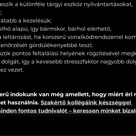
eszik a különféle tárgyi eszköz nyilvántartásokat, 
;
rátabb a kezelésük;
elhő alapú, így bármikor, bárhol elérhető;
 leltározást, ha korszerű vonalkódrendszerrel kom
lenőrzését gördülékenyebbé teszi;
zök pontos feltalálási helyének rögzítésével megk
dolgát, így a kevesebb stresszfaktor nagyobb dol
ez vezet.
rű indokunk van még amellett, hogy miért éri
et használnia. 
Szakértő kollégáink készséggel 
nden fontos tudnivalót – keressen minket biza