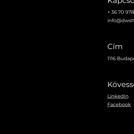
Kapcso
+ 36 70 978
info@dwsh
Leltározó szoftver ötletétől
Tárg
a komplex tárgyi eszköz
nyil
menedzsment program
fenn
létrehozásáig
Cím
1116 Budape
Kövess
LinkedIn
Facebook