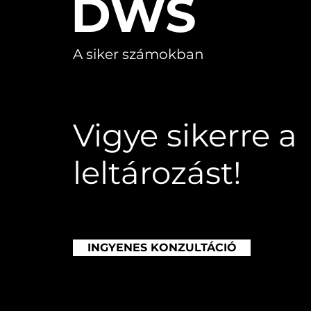
DWS
Leltár Program
A siker számokban
Fejlesztése: DWS
Inventory a Tárgyi
Eszközök Hatékony
Kezelésében
Vigye sikerre a
leltározást!
INGYENES KONZULTÁCIÓ