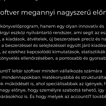
szoftver megannyi nagyszerű elő
könyvelőprogram, hanem egy olyan innovatív és 
árgyi eszköz nyilvántartó rendszer, ami segít az e
 a kiadások, átvételek, új beszerzések precíz és n
 a beszerzéssel és selejtezéssel együtt járó kiadás
 az ezekhez kapcsolódó kimutatások, statisztikák
 könyvelés ellenőrzésében, a pontosabb és gyorsab
untIT leltár szoftver minden vállalkozás számára 
a mindennapokban. Hatékonyabbá és strukturálta
 működését is, ahol speciálisabbak az igények, hi
 nagy előnye, hogy személyre szabottá tehető, így
várásokhoz is. És hogy melyek az accountIT tovább