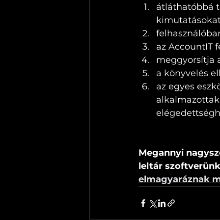
átláthatóbbá t
kimutatásokat
felhasználóba
az AccountIT f
meggyorsítja a
a könyvelés el
az egyes eszkö
alkalmazottak 
elégedettségh
Megannyi nagysze
leltár szoftverünk
elmagyaráznak mi