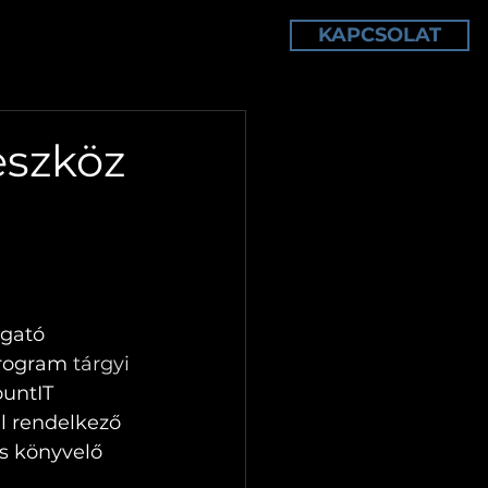
KAPCSOLAT
TÁRELLENŐRZÉS
TUDÁSTÁR
eszköz
gató 
rogram 
tárgyi 
ountIT 
l rendelkező 
s könyvelő 