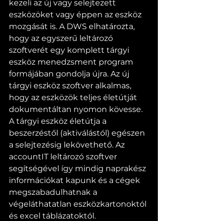
kezeli az új vagy selejtezett 
eszközöket vagy éppen az eszköz 
mozgását is. A DWS elhatározta, 
hogy az egyszerű leltározó 
szoftverét egy komplett tárgyi 
eszköz menedzsment program 
formájában gondolja újra. Az új 
tárgyi eszköz szoftver alkalmas, 
hogy az eszközök teljes életútját 
dokumentáltan nyomon kövesse. 
A tárgyi eszköz életútja a 
beszerzéstől (aktiválástól) egészen 
a selejtezésig lekövethető. Az 
accountIT leltározó szoftver 
segítségével így mindig naprakész 
információkat kapunk és a cégek 
megszabadulhatnak a 
végeláthatatlan eszközkartonoktól 
és excel táblázatoktól.