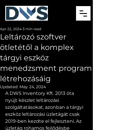
Apr 22, 2024
3 min read
Leltározó szoftver
ötletétől a komplex
tárgyi eszköz
menedzsment program
létrehozásáig
Updated:
May 24, 2024
A DWS Inventory Kft. 2013 óta 
nyújt készlet leltározási 
szolgáltatásokat, azonban a tárgyi 
eszköz leltározási üzletágát csak 
2019-ben kezdte el fejleszteni. Az 
üzletág rohamos fejlődésbe 