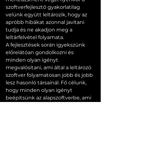
szoftverfejlesztő gyakorlatilag 
velünk együtt leltározik, hogy az 
apróbb hibákat azonnal javítani 
tudja és ne akadjon meg a 
leltárfelvétel folyamata.
A fejlesztések során igyekszünk 
előrelátóan gondolkozni és 
minden olyan igényt 
megvalósítani, ami által a leltározó 
szoftver folyamatosan jobb és jobb 
lesz hasonló társainál. Fő célunk, 
hogy minden olyan igényt 
beépítsünk az alapszoftverbe, ami 
nem található meg más 
szoftverekbe, vagy ha igen, akkor 
az csak előfizetés útján kérhető.
A DWS Inventory rövid távú céljai 
között szerepel, hogy ne csak KKV-