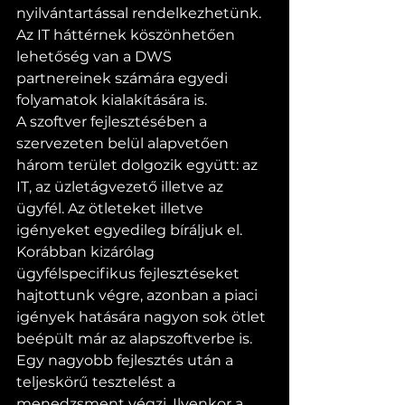
nyilvántartással rendelkezhetünk. 
Az IT háttérnek köszönhetően 
lehetőség van a DWS 
partnereinek számára egyedi 
folyamatok kialakítására is.
A szoftver fejlesztésében a 
szervezeten belül alapvetően 
három terület dolgozik együtt: az 
IT, az üzletágvezető illetve az 
ügyfél. Az ötleteket illetve 
igényeket egyedileg bíráljuk el. 
Korábban kizárólag 
ügyfélspecifikus fejlesztéseket 
hajtottunk végre, azonban a piaci 
igények hatására nagyon sok ötlet 
beépült már az alapszoftverbe is.
Egy nagyobb fejlesztés után a 
teljeskörű tesztelést a 
menedzsment végzi. Ilyenkor a 