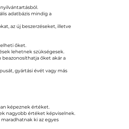
 nyilvántartásból.
lis adatbázis mindig a
at, az új beszerzéseket, illetve
elheti őket.
rzések lehetnek szükségesek.
 beazonosíthatja őket akár a
ípusát, gyártási évét vagy más
óan képeznek értéket.
k nagyobb értéket képviselnek.
em maradhatnak ki az egyes