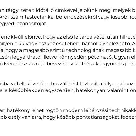
 tárgyi tételt időtálló címkével jelölünk meg, melyek 
ról, számítástechnikai berendezésekről vagy kisebb irod
egyedi azonosítóját.
rendkívüli előnye, hogy az első leltárba vétel után hihete
rmilyen cikk vagy eszköz esetében, bárhol kivitelezhető.
nia, hogy a magasabb szintű technológiának magasabb kö
lcsón legyártható, illetve könnyedén pótolható. Ugyan 
dveres eszközre, a bevezetési költségek a gyors és precí
sba vételt követően hozzáférést biztosít a folyamathoz ha
ai a későbbiekben egyszerűen, hatékonyan, valamint öná
ten hatékony lehet rögtön modern leltározási technikákka
bb esély van arra, hogy később pontatlanságokat fedez f