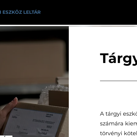
I ESZKÖZ LELTÁR
TÁRGYI ESZKÖZ SZOFTVER
LEL
Tárgy
A tárgyi eszk
számára kiem
törvényi köte