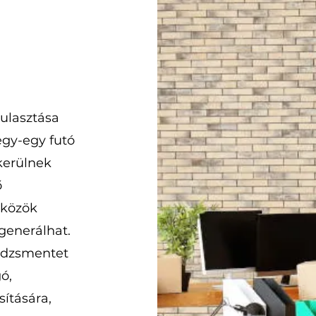
mulasztása
egy-egy futó
kerülnek
ő
zközök
generálhat.
edzsmentet
ó,
ítására,