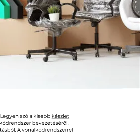
. Legyen szó a kisebb
készlet
kódrendszer bevezetéséről
,
rtásból. A vonalkódrendszerrel