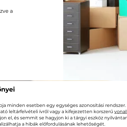
zve a
őnyei
lapja minden esetben egy egységes azonosítási rendszer
tó leltárfelvételi ívről vagy a kifejezetten korszerű
vonal
jon el, és semmit se hagyjon ki a tárgyi eszköz nyilvánta
lizálhatja a hibák előfordulásának lehetőségét.