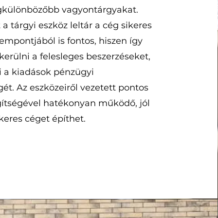
egkülönbözőbb vagyontárgyakat.
a tárgyi eszköz leltár a cég sikeres
mpontjából is fontos, hiszen így
kerülni a felesleges beszerzéseket,
i a kiadások pénzügyi
ét. Az eszközeiről vezetett pontos
gítségével hatékonyan működő, jól
ikeres céget építhet.