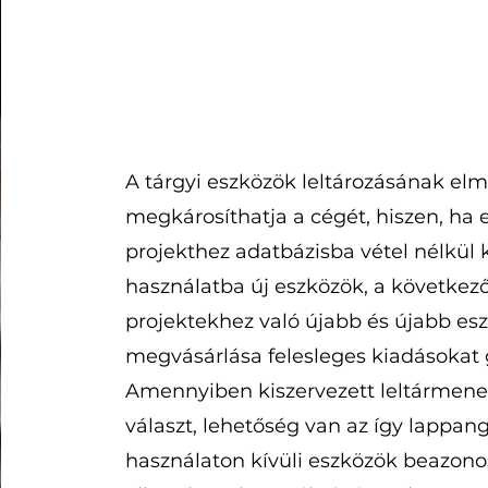
A tárgyi eszközök leltározásának el
megkárosíthatja a cégét, hiszen, ha 
projekthez adatbázisba vétel nélkül 
használatba új eszközök, a következ
projektekhez való újabb és újabb es
megvásárlása felesleges kiadásokat 
Amennyiben kiszervezett leltármen
választ, lehetőség van az így lappang
használaton kívüli eszközök beazonos