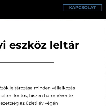
KAPCSOLAT
TÁRELLENŐRZÉS
TUDÁSTÁR
i eszköz leltár
özök leltározása minden vállalkozás
elten fontos, hiszen háromévente
lezettség az üzleti év végén