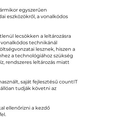
bármikor egyszerűen
ai eszközökről, a vonalkódos
tlenül lecsökken a leltározásra
 A vonalkódos technikánál
ltségvonzatai lesznek, hiszen a
ehhez a technológiához szükség
z, rendszeres leltározás miatt
sznált, saját fejlesztésű countIT
llóan tudják követni az
l ellenőrizni a kezdő
el.