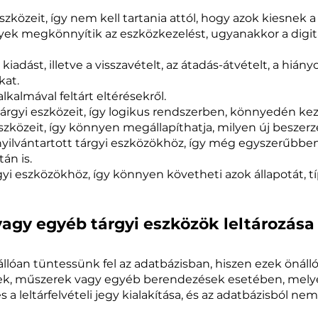
szközeit, így nem kell tartania attól, hogy azok kiesnek a
ek megkönnyítik az eszközkezelést, ugyanakkor a digitá
ást, illetve a visszavételt, az átadás-átvételt, a hiányok
kat.
alkalmával feltárt eltérésekről.
árgyi eszközeit, így logikus rendszerben, könnyedén kez
szközeit, így könnyen megállapíthatja, milyen új besze
yilvántartott tárgyi eszközökhöz, így még egyszerűbben
án is.
gyi eszközökhöz, így könnyen követheti azok állapotát, t
agy egyéb tárgyi eszközök leltározása
lóan tüntessünk fel az adatbázisban, hiszen ezek önáll
ek, műszerek vagy egyéb berendezések esetében, melye
a leltárfelvételi jegy kialakítása, és az adatbázisból n