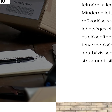
IÓ
felmérni a l
Mindemellett 
működése sze
lehetséges el
és elősegíten
tervezhetőség
adatbázis se
strukturált, s