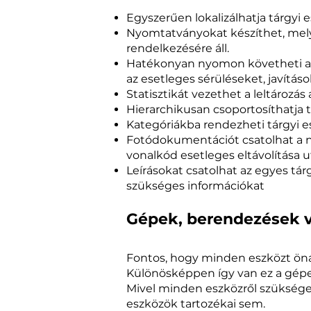
Egyszerűen lokalizálhatja tárgyi e
Nyomtatványokat készíthet, mely
rendelkezésére áll.
Hatékonyan nyomon követheti a kiad
az esetleges sérüléseket, javításo
Statisztikát vezethet a leltározás 
Hierarchikusan csoportosíthatja t
Kategóriákba rendezheti tárgyi e
Fotódokumentációt csatolhat a n
vonalkód esetleges eltávolítása ut
Leírásokat csatolhat az egyes tár
szükséges információkat
Gépek, berendezések v
Fontos, hogy minden eszközt önál
Különösképpen így van ez a gép
Mivel minden eszközről szükséges 
eszközök tartozékai sem.