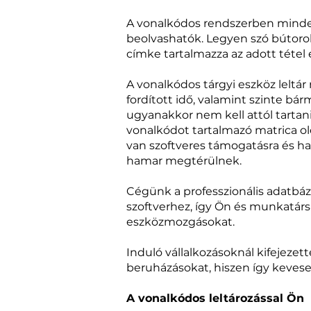
A vonalkódos rendszerben minden
beolvashatók. Legyen szó bútorok
címke tartalmazza az adott tétel 
A vonalkódos tárgyi eszköz leltár 
fordított idő, valamint szinte bá
ugyanakkor nem kell attól tarta
vonalkódot tartalmazó matrica o
van szoftveres támogatásra és har
hamar megtérülnek.
Cégünk a professzionális adatbázi
szoftverhez, így Ön és munkatárs
eszközmozgásokat.
Induló vállalkozásoknál kifejezet
beruházásokat, hiszen így kevese
A vonalkódos leltározással Ön