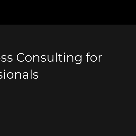
I ESZKÖZ LELTÁR
TÁRGYI ESZKÖZ SZOFTVER
LEL
ss Consulting for
sionals