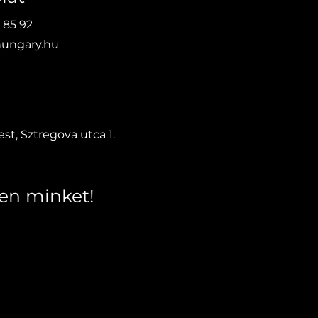
 85 92
ungary.hu
st, Sztregova utca 1.
en minket!