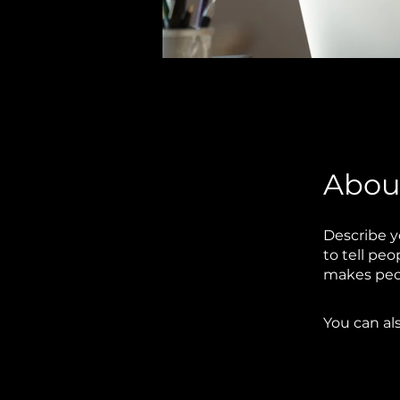
Abou
Describe y
to tell pe
makes peop
You can al