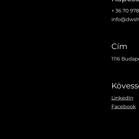
+ 36 70 978
info@dwsh
Cím
1116 Budape
Kövess
LinkedIn
Facebook