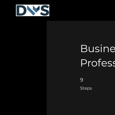
MIÉRT A DWS?
TÁRGY
Busine
Profes
9 Steps
9
Steps