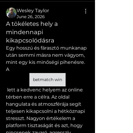
Wesley Taylor
June 26, 2026
A tökéletes hely a
mindennapi
kikapcsolódásra
Egy hosszú és fárasztó munkanap 
után semmi másra nem vágyom, 
mint egy kis minőségi pihenésre. 
A 
betmatch win
 lett a kedvenc helyem az online 
térben erre a célra. Az oldal 
hangulata és atmoszférája segít 
teljesen kikapcsolni a hétköznapi 
stresszt. Nagyon értékelem a 
platform tisztaságát és azt, hogy 
nincsenek zavaró, agresszív 