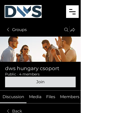
Groups
dws hungary csoport
Public
·
4 members
Join
Discussion
Media
Files
Members
Back