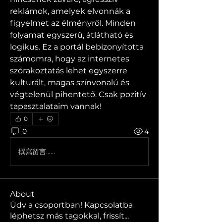
reklámok, amelyek elvonnák a 
figyelmet az élményről. Minden 
folyamat egyszerű, átlátható és 
logikus. Ez a portál bebizonyította 
számomra, hogy az internetes 
szórakoztatás lehet egyszerre 
kulturált, magas színvonalú és 
végtelenül pihentető. Csak pozitív 
tapasztalataim vannak!
0
0
4
撰寫留言......
About
Üdv a csoportban! Kapcsolatba
léphetsz más tagokkal, frissít
...