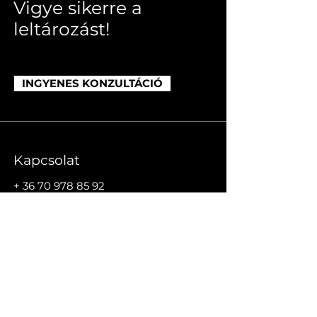
Vigye sikerre a
leltározást!
INGYENES KONZULTÁCIÓ
Kapcsolat
+
36 70 978 85 92
info@dwshungary.hu
Cím
1116 Budapest, Sztregova utca 1.
Kövessen minket!