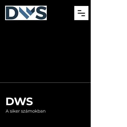
DWS
A siker számokban